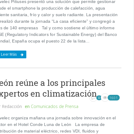
velec Pitiuses presentó una solución que permite gestionar
sde el smartphone la producción de calefacción, agua
iente sanitaria, frío y calor y suelo radiante. La presentación
realizó durante la jornada “La casa eficiente” y congregó a
s de 140 empresas Tal y como sostiene el último informe
SE (Regulatory Indicators for Sustainable Energy) del Banco
dial, España ocupa el puesto 22 de la lista...
Leer Más
eón reúne a los principales
xpertos en climatización
1601
0
r
Redacción
en
Comunicados de Prensa
velec organiza mañana una jornada sobre innovación en el
ctor en el Hotel Conde Luna de León La empresa de
tribución de material eléctrico, redes VDI, fluidos y