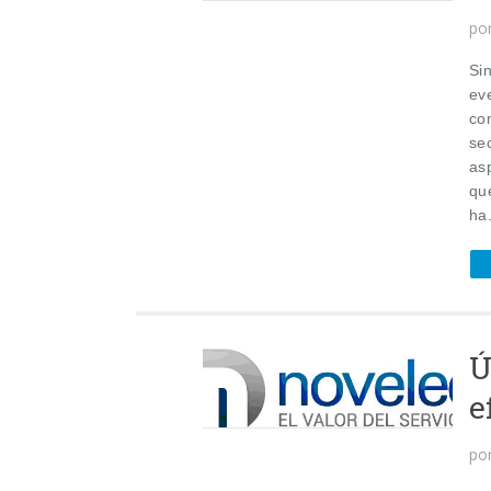
po
Si
eve
co
se
asp
qu
ha.
Ú
e
po