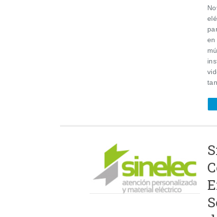
Nov
elé
par
en
múl
ins
vi
tan
S
C
E
S