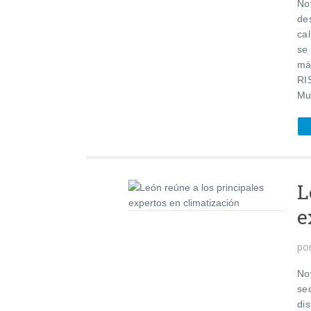
No
de
cal
se 
má
RI
Mun
L
e
po
No
se
dis