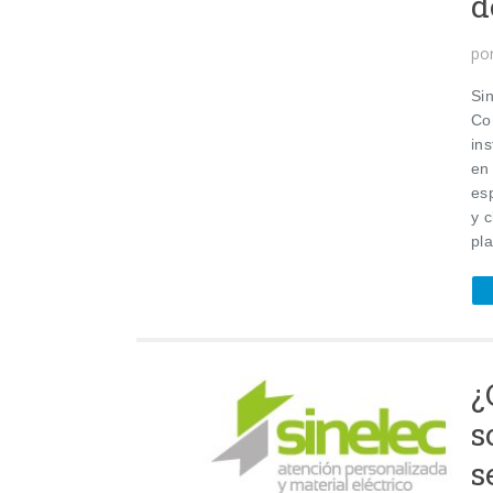
d
po
Sin
Co
ins
en
esp
y 
pla
¿
s
s