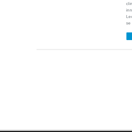
cl
in
Le
se