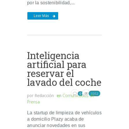
por la sostenibilidad,...
Leer Más
Inteligencia
artificial para
reservar el
lavado del coche
1002
0
por
Redacción
en
Comunicados de
Prensa
La startup de limpieza de vehículos
a domicilio Plazy acaba de
anunciar novedades en sus