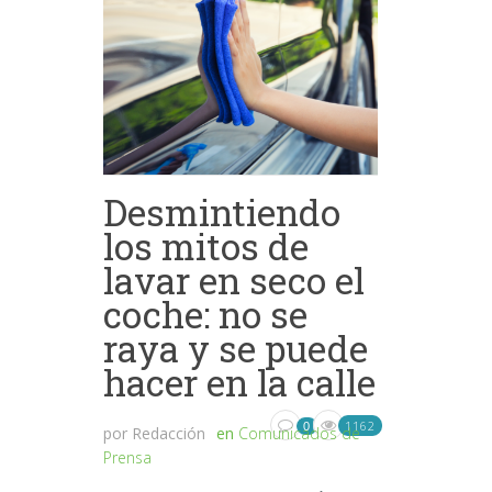
Desmintiendo
los mitos de
lavar en seco el
coche: no se
raya y se puede
hacer en la calle
1162
0
por
Redacción
en
Comunicados de
Prensa