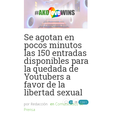
Se agotan en
pocos minutos
las 150 entradas
disponibles para
la quedada de
Youtubers a
favor de la
libertad sexual
1381
0
por
Redacción
en
Comunicados de
Prensa