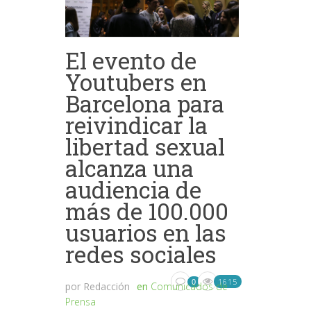
El evento de
Youtubers en
Barcelona para
reivindicar la
libertad sexual
alcanza una
audiencia de
más de 100.000
usuarios en las
redes sociales
1615
0
por
Redacción
en
Comunicados de
Prensa