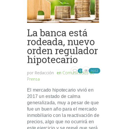
La banca está
rodeada, nuevo
orden regulador
hipotecario
1602
0
por
Redacción
en
Comunicados de
Prensa
El mercado hipotecario vivió en
2017 un estado de calma
generalizada, muy a pesar de que
fue un buen año para el mercado
inmobiliario con la reactivación de
precios, algo que no ocurrirá en
este ejercicio y se prevé que será