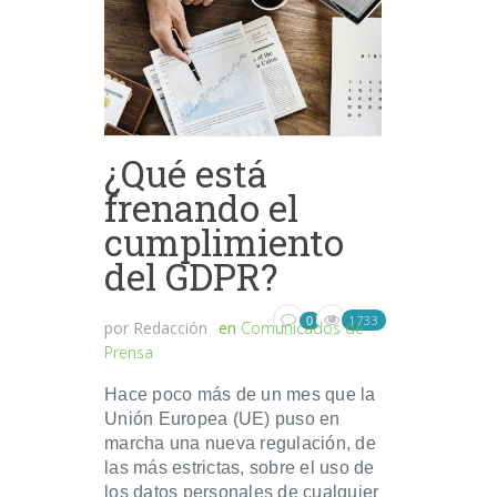
¿Qué está
frenando el
cumplimiento
del GDPR?
1733
0
por
Redacción
en
Comunicados de
Prensa
Hace poco más de un mes que la
Unión Europea (UE) puso en
marcha una nueva regulación, de
las más estrictas, sobre el uso de
los datos personales de cualquier