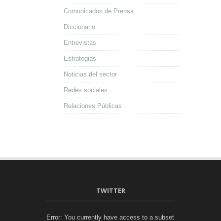
Comunicados de Prensa
Diccionario
Entrevistas
Estrategias
Noticias del sector
Redes sociales
Relaciones Públicas
TWITTER
Error: You currently have access to a subset