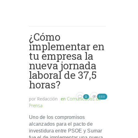
¿Cómo
implementar en
tu empresa la
nueva jornada
laboral de 37,5
horas?
888
0
por
Redacción
en
Comunicados de
Prensa
Uno de los compromisos
alcanzados para el pacto de
investidura entre PSOE y Sumar
fue el de implementar una nueva