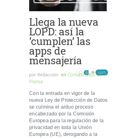
Llega la nueva
LOPD: así la
‘cumplen’ las
apps de
mensajería
1685
0
por
Redacción
en
Comunicados de
Prensa
Con la entrada en vigor de la
nueva Ley de Protección de Datos
se culmina el arduo proceso
encabezado por la Comisión
Europea para la regulación de la
privacidad en toda la Unión
Europea (UE), derogando a la