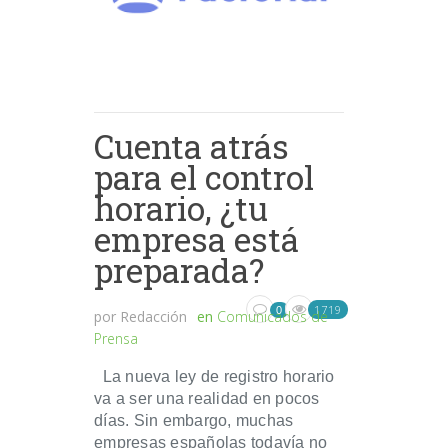
Cuenta atrás
para el control
horario, ¿tu
empresa está
preparada?
1719
0
por
Redacción
en
Comunicados de
Prensa
La nueva ley de registro horario
va a ser una realidad en pocos
días. Sin embargo, muchas
empresas españolas todavía no