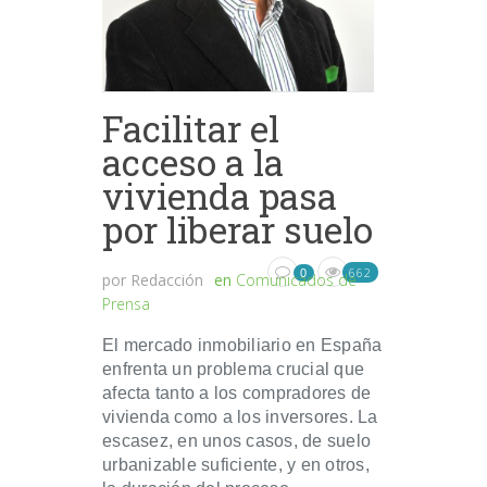
Facilitar el
acceso a la
vivienda pasa
por liberar suelo
662
0
por
Redacción
en
Comunicados de
Prensa
El mercado inmobiliario en España
enfrenta un problema crucial que
afecta tanto a los compradores de
vivienda como a los inversores. La
escasez, en unos casos, de suelo
urbanizable suficiente, y en otros,