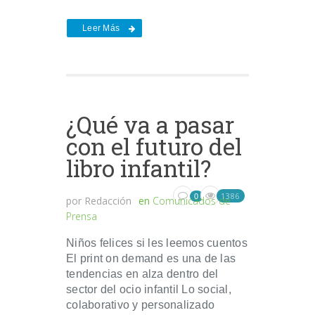
Leer Más
¿Qué va a pasar
con el futuro del
libro infantil?
1386
0
por
Redacción
en
Comunicados de
Prensa
Niños felices si les leemos cuentos
El print on demand es una de las
tendencias en alza dentro del
sector del ocio infantil Lo social,
colaborativo y personalizado