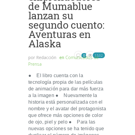
de Mumablue
lanzan su
segundo cuento:
Aventuras en
Alaska
1532
0
por
Redacción
en
Comunicados de
Prensa
● El libro cuenta con la
tecnología propia de las películas
de animación para dar más fuerza
a la imagen ● Nuevamente la
historia está personalizada con el
nombre y el avatar del protagonista
que ofrece más opciones de color
de ojo, piel y pelo ● Para las
nuevas opciones se ha tenido que