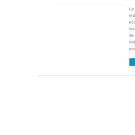
La
ind
ec
in
de
ind
por