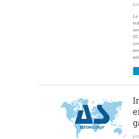
po
La
ind
ser
20
com
em
adq
I
e
g
po