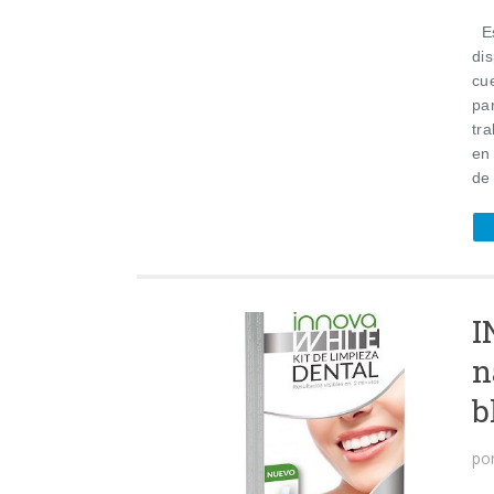
Es
di
cu
pa
tr
en
de
I
n
b
po