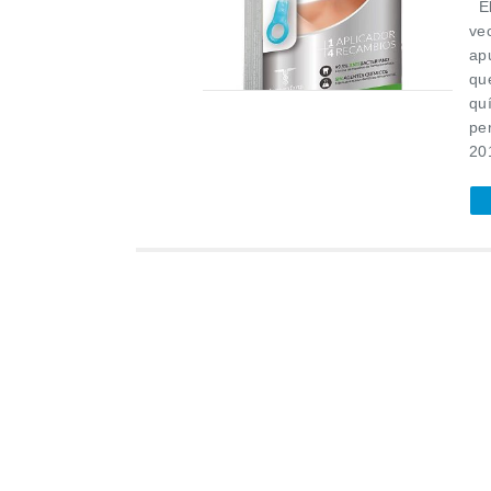
El
ve
ap
qu
qu
pe
201