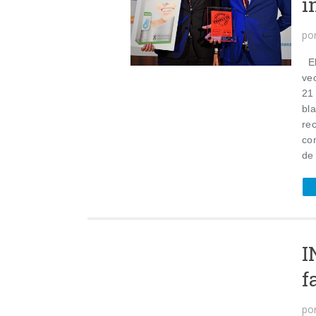
i
po
El
ve
21 
bl
re
co
de
I
f
po