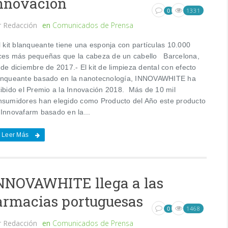
nnovación
1331
0
r
Redacción
en
Comunicados de Prensa
 kit blanqueante tiene una esponja con partículas 10.000
ces más pequeñas que la cabeza de un cabello Barcelona,
de diciembre de 2017.- El kit de limpieza dental con efecto
anqueante basado en la nanotecnología, INNOVAWHITE ha
cibido el Premio a la Innovación 2018. Más de 10 mil
nsumidores han elegido como Producto del Año este producto
 Innovafarm basado en la...
Leer Más
NNOVAWHITE llega a las
armacias portuguesas
1468
0
r
Redacción
en
Comunicados de Prensa