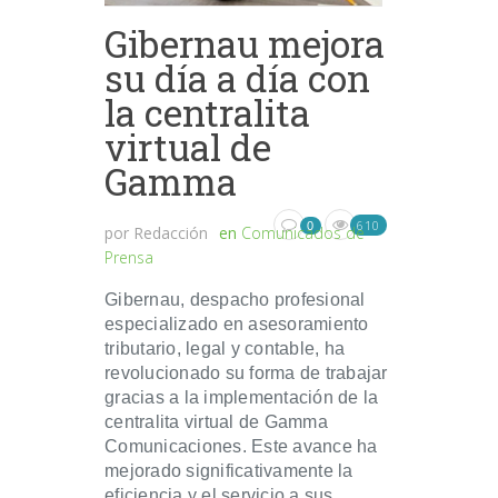
Gibernau mejora
su día a día con
la centralita
virtual de
Gamma
610
0
por
Redacción
en
Comunicados de
Prensa
Gibernau, despacho profesional
especializado en asesoramiento
tributario, legal y contable, ha
revolucionado su forma de trabajar
gracias a la implementación de la
centralita virtual de Gamma
Comunicaciones. Este avance ha
mejorado significativamente la
eficiencia y el servicio a sus