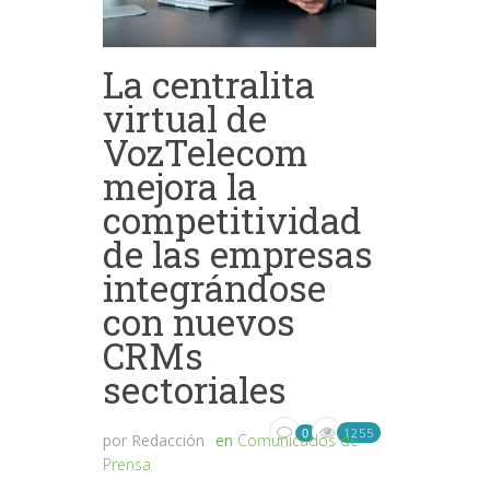
La centralita
virtual de
VozTelecom
mejora la
competitividad
de las empresas
integrándose
con nuevos
CRMs
sectoriales
1255
0
por
Redacción
en
Comunicados de
Prensa