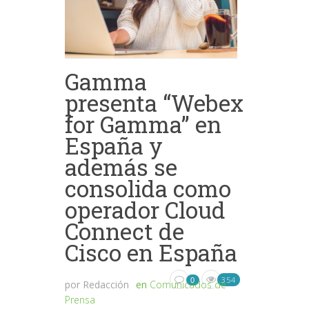
Gamma
presenta “Webex
for Gamma” en
España y
además se
consolida como
operador Cloud
Connect de
Cisco en España
354
0
por
Redacción
en
Comunicados de
Prensa