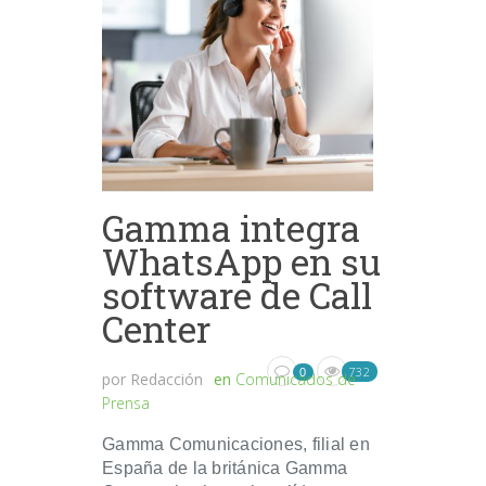
Gamma integra
WhatsApp en su
software de Call
Center
732
0
por
Redacción
en
Comunicados de
Prensa
Gamma Comunicaciones, filial en
España de la británica Gamma