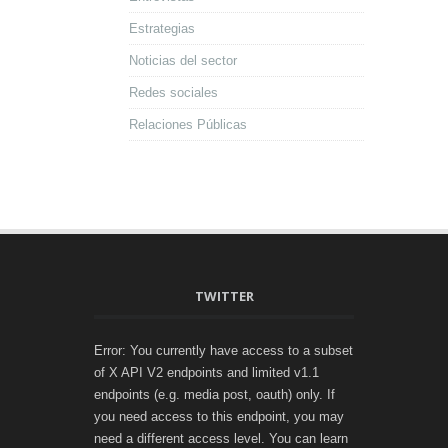
Estrategias
Noticias del sector
Redes sociales
Relaciones Públicas
TWITTER
Error: You currently have access to a subset
of X API V2 endpoints and limited v1.1
endpoints (e.g. media post, oauth) only. If
you need access to this endpoint, you may
need a different access level. You can learn