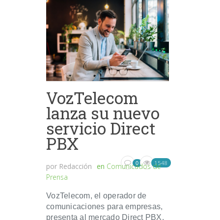
VozTelecom
lanza su nuevo
servicio Direct
PBX
1548
0
por
Redacción
en
Comunicados de
Prensa
VozTelecom, el operador de
comunicaciones para empresas,
presenta al mercado Direct PBX,