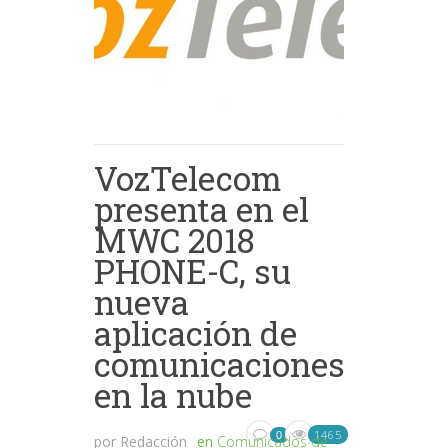
VozTelecom
presenta en el
MWC 2018
PHONE-C, su
nueva
aplicación de
comunicaciones
en la nube
1465
0
por
Redacción
en
Comunicados de