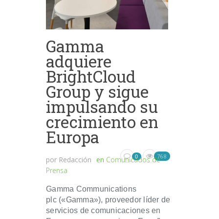
Gamma
adquiere
BrightCloud
Group y sigue
impulsando su
crecimiento en
Europa
768
0
por
Redacción
en
Comunicados de
Prensa
Gamma Communications
plc («Gamma»), proveedor líder de
servicios de comunicaciones en