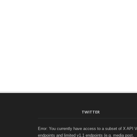
TWITTER
Error: You currently have access to a subset of X API 
endpoints and limited v1.1 endpoints (e.g. media post,