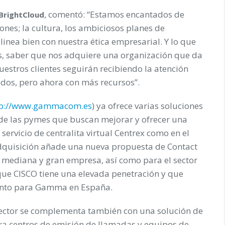
, comentó: “Estamos encantados de
 BrightCloud
es; la cultura, los ambiciosos planes de
alinea bien con nuestra ética empresarial. Y lo que
s, saber que nos adquiere una organización que da
nuestros clientes seguirán recibiendo la atención
dos, pero ahora con más recursos”.
tp://www.gammacom.es
) ya ofrece varias soluciones
 de las pymes que buscan mejorar y ofrecer una
 servicio de centralita virtual Centrex como en el
adquisición añade una nueva propuesta de Contact
a mediana y gran empresa, así como para el sector
ue CISCO tiene una elevada penetración y que
ento para Gamma en España.
ector se complementa también con una solución de
ara centros de emisión de llamadas y equipos de