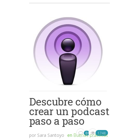
Descubre cómo
crear un podcast
paso a paso
1748
0
por
Sara Santoyo
en
Buenas prácticas