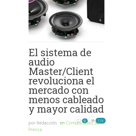
El sistema de
audio
Master/Client
revoluciona el
mercado con
menos cableado
y mayor calidad
718
0
por
Redacción
en
Comunicados de
Prensa