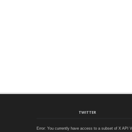
TWITTER
Error: You currently have access to a subset of X API 