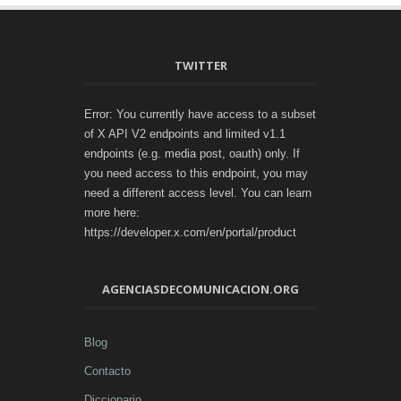
TWITTER
Error: You currently have access to a subset
of X API V2 endpoints and limited v1.1
endpoints (e.g. media post, oauth) only. If
you need access to this endpoint, you may
need a different access level. You can learn
more here:
https://developer.x.com/en/portal/product
AGENCIASDECOMUNICACION.ORG
Blog
Contacto
Diccionario