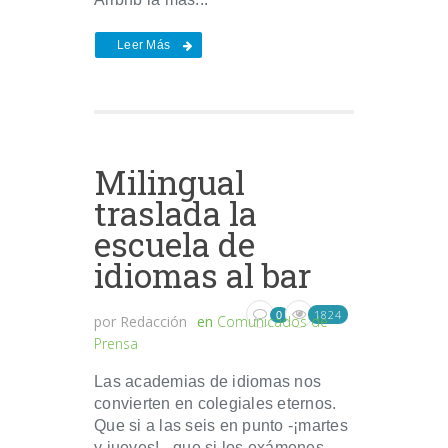
Leer Más
Milingual
traslada la
escuela de
idiomas al bar
1824
0
por
Redacción
en
Comunicados de
Prensa
Las academias de idiomas nos
convierten en colegiales eternos.
Que si a las seis en punto -¡martes
y jueves!-, que si los exámenes