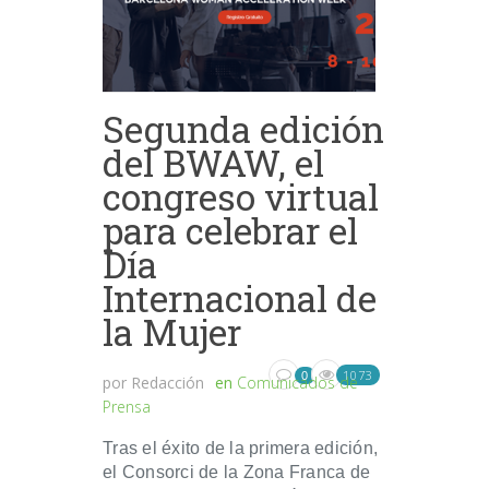
Segunda edición
del BWAW, el
congreso virtual
para celebrar el
Día
Internacional de
la Mujer
1073
0
por
Redacción
en
Comunicados de
Prensa
Tras el éxito de la primera edición,
el Consorci de la Zona Franca de