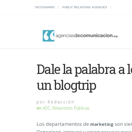
DICCIONARIO
PUBLIC RELATIONS AGENCIES
Dale la palabra a 
un blogtrip
por
Redacción
en
ADC
,
Relaciones Públicas
Los departamentos de
son sie
marketing
Organizan, innovan y crean excusas par