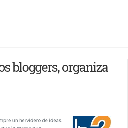
los bloggers, organiza
mpre un hervidero de ideas.
a que la marca que