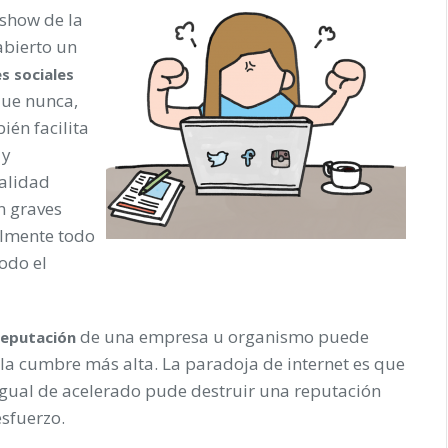
“show de la
abierto un
s sociales
ue nunca,
ién facilita
 y
ealidad
n graves
ilmente todo
todo el
de una empresa u organismo puede
reputación
la cumbre más alta. La paradoja de internet es que
gual de acelerado pude destruir una reputación
sfuerzo.