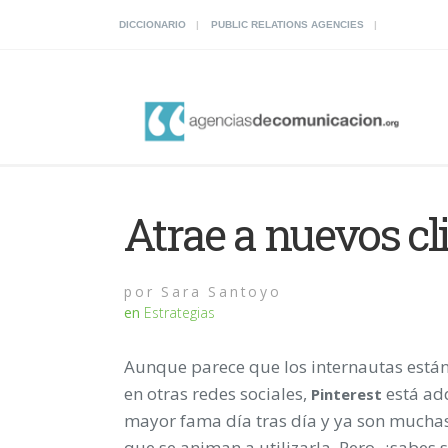
DICCIONARIO
PUBLIC RELATIONS AGENCIES
Atrae a nuevos cl
por
Sara Santoyo
en
Estrategias
Aunque parece que los internautas está
en otras redes sociales,
está ad
Pinterest
mayor fama día tras día y ya son muchas
que se animan a utilizarla. Pero, ¿sabes s