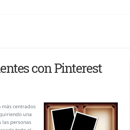
ientes con Pinterest
n más centrados
quiriendo una
 las personas
acarle todo el