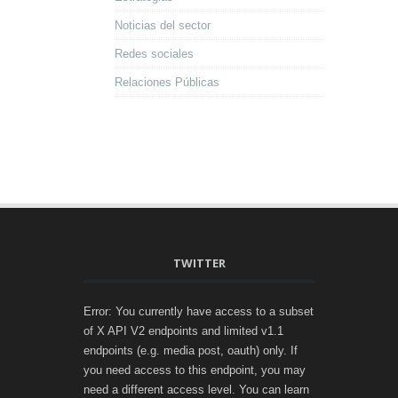
Noticias del sector
Redes sociales
Relaciones Públicas
TWITTER
Error: You currently have access to a subset
of X API V2 endpoints and limited v1.1
endpoints (e.g. media post, oauth) only. If
you need access to this endpoint, you may
need a different access level. You can learn