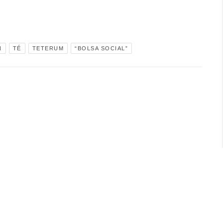
N
TÉ
TETERUM
“BOLSA SOCIAL”