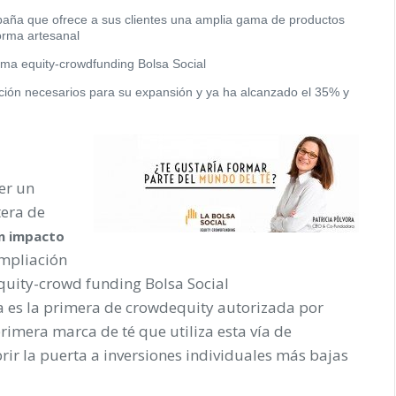
paña que ofrece a sus clientes una amplia gama de productos
orma artesanal
orma
equity-crowdfunding Bolsa Social
ación necesarios para su expansión y ya ha alcanzado el 35% y
er un
tera de
on impacto
ampliación
equity-crowd funding Bolsa Social
a es la primera de crowdequity autorizada por
mera marca de té que utiliza esta vía de
rir la puerta a inversiones individuales más bajas