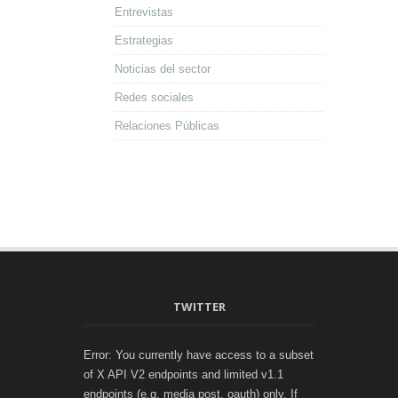
Entrevistas
Estrategias
Noticias del sector
Redes sociales
Relaciones Públicas
TWITTER
Error: You currently have access to a subset
of X API V2 endpoints and limited v1.1
endpoints (e.g. media post, oauth) only. If