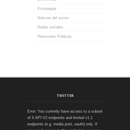
Estrategias
Noticias del sector
Redes sociales
Relaciones Públicas
TWITTER
Error: You currently have access to a subset
of X API V2 endpoints and limited v1.1
endpoints (e.g. media post, oauth) only. If