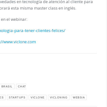
vedades en tecnología de atención al cliente para
lebrará esta misma
master class en inglés
.
 en el webinar:
ologia-para-tener-clientes-felices/
://www.viclone.com
BRASIL
CHAT
ES
STARTUPS
VICLONE
VICLONING
WEBSIA