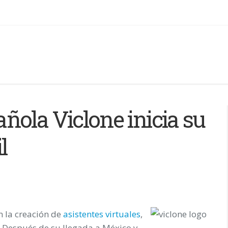
ñola Viclone inicia su
l
n la creación de
asistentes virtuales
,
. Después de su llegada a
México
y