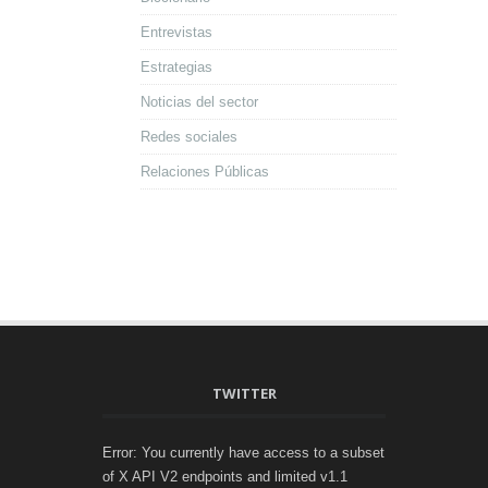
Entrevistas
Estrategias
Noticias del sector
Redes sociales
Relaciones Públicas
TWITTER
Error: You currently have access to a subset
of X API V2 endpoints and limited v1.1