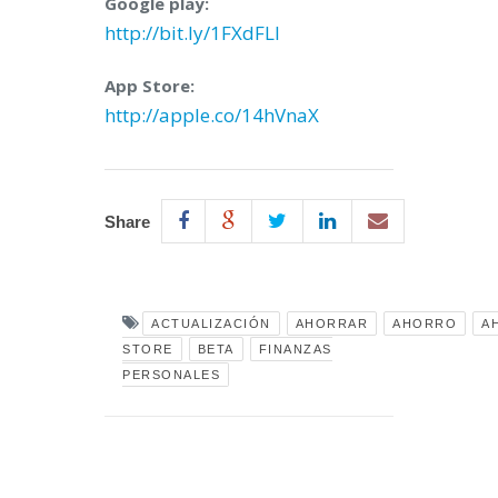
Google play:
http://bit.ly/1FXdFLl
App Store:
http://apple.co/14hVnaX
Share
ACTUALIZACIÓN
AHORRAR
AHORRO
A
STORE
BETA
FINANZAS
PERSONALES