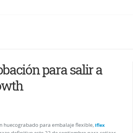
robación para salir a
owth
en huecograbado para embalaje flexible,
Iflex
razo definitivo este 22 de septiembre para cotizar