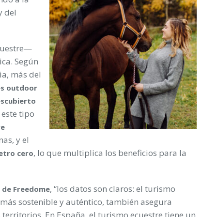
y del
cuestre—
ica. Según
ia, más del
es outdoor
escubierto
 este tipo
re
as, y el
, lo que multiplica los beneficios para la
etro cero
, “los datos son claros: el turismo
r de Freedome
más sostenible y auténtico, también asegura
territorios. En España, el turismo ecuestre tiene un