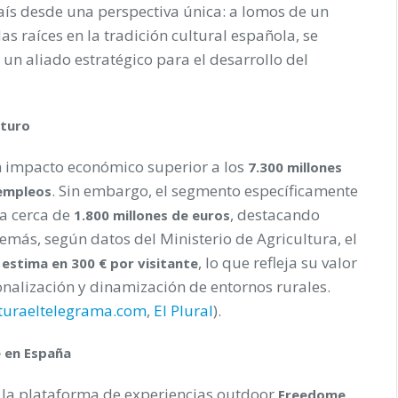
país desde una perspectiva única: a lomos de un
as raíces en la tradición cultural española, se
un aliado estratégico para el desarrollo del
uturo
n impacto económico superior a los
7.300 millones
. Sin embargo, el segmento específicamente
empleos
a cerca de
, destacando
1.800 millones de euros
emás, según datos del Ministerio de Agricultura, el
, lo que refleja su valor
estima en 300 € por visitante
onalización y dinamización de entornos rurales.
tura
eltelegrama.com
,
El Plural
).
 en España
 la plataforma de experiencias outdoor
Freedome