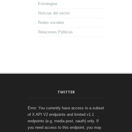
Estrategias
Noticias del sector
Redes sociales
Relaciones Públicas
TWITTER
Error: You currently have access to a subset
of X API V2 endpoints and limited v1.1
endpoints (e.g. media post, oauth) only. If
you need access to this endpoint, you may