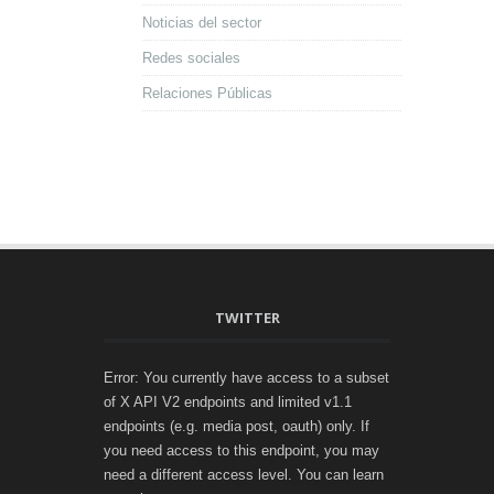
Noticias del sector
Redes sociales
Relaciones Públicas
TWITTER
Error: You currently have access to a subset
of X API V2 endpoints and limited v1.1
endpoints (e.g. media post, oauth) only. If
you need access to this endpoint, you may
need a different access level. You can learn