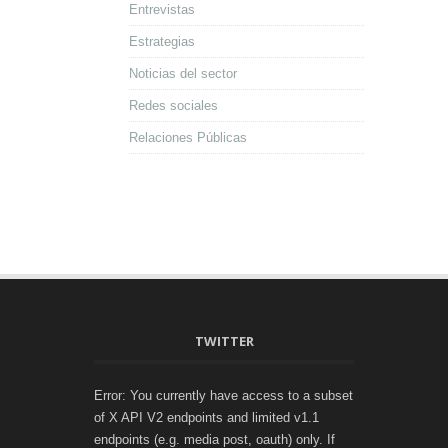
Entrevistas
Estrategias
Noticias del sector
Redes sociales
Relaciones Públicas
TWITTER
Error: You currently have access to a subset
of X API V2 endpoints and limited v1.1
endpoints (e.g. media post, oauth) only. If