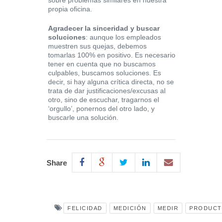
sobre problemas similares en nuestra
propia oficina.
Agradecer la sinceridad y buscar
soluciones
: aunque los empleados
muestren sus quejas, debemos
tomarlas 100% en positivo. Es necesario
tener en cuenta que no buscamos
culpables, buscamos soluciones. Es
decir, si hay alguna crítica directa, no se
trata de dar justificaciones/excusas al
otro, sino de escuchar, tragarnos el
‘orgullo’, ponernos del otro lado, y
buscarle una solución.
Share
FELICIDAD
MEDICIÓN
MEDIR
PRODUCT