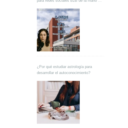
para redes sociales B2B de la mano de
Lokutor y Techsales Comunicación
¿Por qué estudiar astrología para
desarrollar el autoconocimiento?