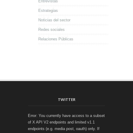
Entrevistas
Estrategias
Noticias del sector
Redes sociales
Relaciones Públicas
TWITTER
Error: You currently have access to a subset
of X API V2 endpoints and limited v1.1
endpoints (e.g. media post, oauth) only. If