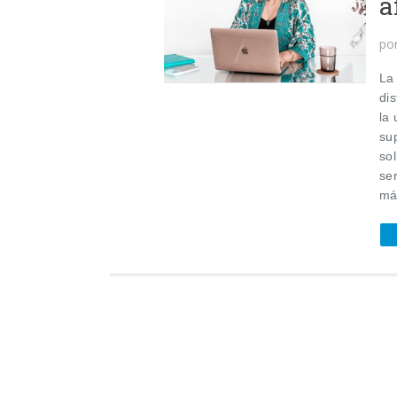
a
po
La
di
la
su
sol
se
má