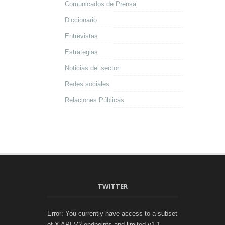
Comunicados de Prensa
Diccionario
Entrevistas
Estrategias
Noticias del sector
Redes sociales
Relaciones Públicas
TWITTER
Error: You currently have access to a subset
of X API V2 endpoints and limited v1.1