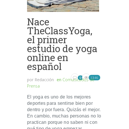
Nace
TheClassYoga,
el primer
estudio de yoga
online en
español
1346
0
por
Redacción
en
Comunicados de
Prensa
El yoga es uno de los mejores
deportes para sentirse bien por
dentro y por fuera. Quizás el mejor.
En cambio, muchas personas no lo
practican porque no saben ni con
qué tipo de yoga empezar