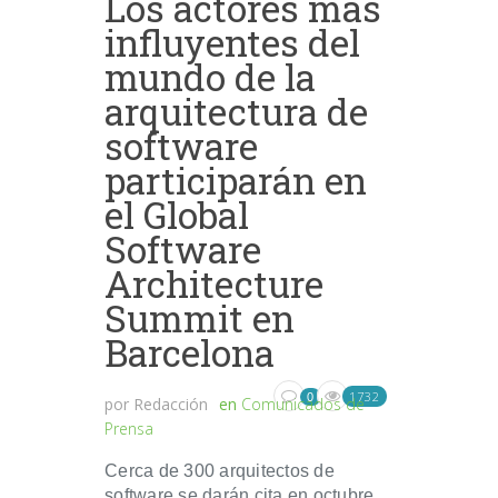
Los actores más
influyentes del
mundo de la
arquitectura de
software
participarán en
el Global
Software
Architecture
Summit en
Barcelona
1732
0
por
Redacción
en
Comunicados de
Prensa
Cerca de 300 arquitectos de
software se darán cita en octubre