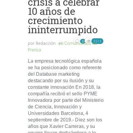
crisis a celebrar
10 años de
crecimiento
ininterrumpido
1513
0
por
Redacción
en
Comunicados de
Prensa
La empresa tecnológica española
se ha posicionado como referente
del Database marketing
destacando por su ilusión y su
constante innovación En 2018, la
compañía recibió el sello PYME
Innovadora por parte del Ministerio
de Ciencia, Innovación y
Universidades Barcelona, 4
septiembre de 2019.- Diez son los
años que Xavier Carreras, y su
equipo llevan dedicándose a lo