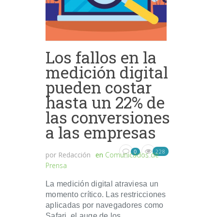
Los fallos en la
medición digital
pueden costar
hasta un 22% de
las conversiones
a las empresas
228
0
por
Redacción
en
Comunicados de
Prensa
La medición digital atraviesa un
momento crítico. Las restricciones
aplicadas por navegadores como
Safari, el auge de los