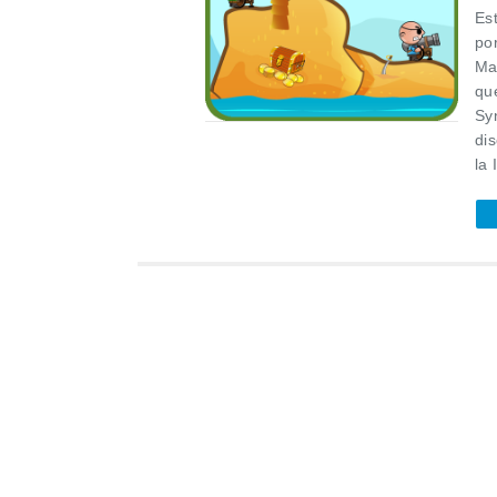
Es
po
Mad
que
Sy
di
la 