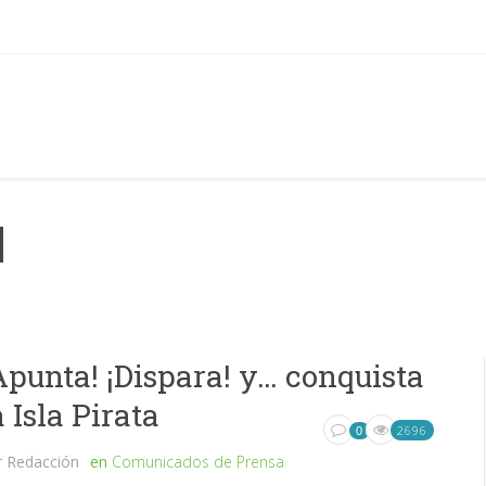
M
Apunta! ¡Dispara! y… conquista
a Isla Pirata
2696
0
r
Redacción
en
Comunicados de Prensa