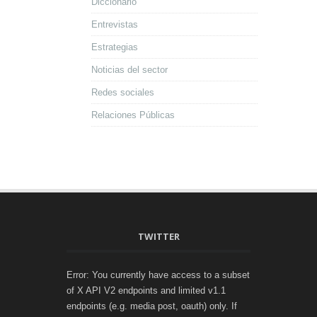
Diccionario
Entrevistas
Estrategias
Noticias del sector
Redes sociales
Relaciones Públicas
TWITTER
Error: You currently have access to a subset
of X API V2 endpoints and limited v1.1
endpoints (e.g. media post, oauth) only. If