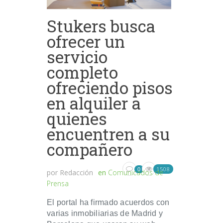
Stukers busca
ofrecer un
servicio
completo
ofreciendo pisos
en alquiler a
quienes
encuentren a su
compañero
1508
0
por
Redacción
en
Comunicados de
Prensa
El portal ha firmado acuerdos con
varias inmobiliarias de Madrid y