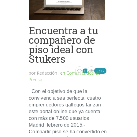
Encuentra a tu
compañero de
piso ideal con
Stukers
1737
0
por
Redacción
en
Comunicados de
Prensa
Con el objetivo de que la
convivencia sea perfecta, cuatro
emprendedores gallegos lanzan
este portal online que ya cuenta
con más de 7.500 usuarios
Madrid, febrero de 2015.-
Compartir piso se ha convertido en