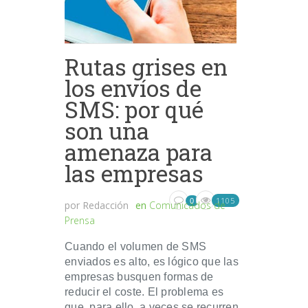
Rutas grises en
los envíos de
SMS: por qué
son una
amenaza para
las empresas
1105
0
por
Redacción
en
Comunicados de
Prensa
Cuando el volumen de SMS
enviados es alto, es lógico que las
empresas busquen formas de
reducir el coste. El problema es
que, para ello, a veces se recurren