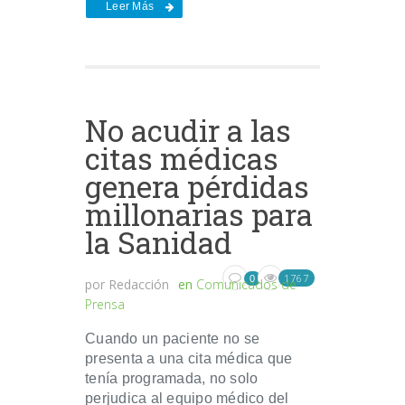
Leer Más
No acudir a las
citas médicas
genera pérdidas
millonarias para
la Sanidad
1767
0
por
Redacción
en
Comunicados de
Prensa
Cuando un paciente no se
presenta a una cita médica que
tenía programada, no solo
perjudica al equipo médico del