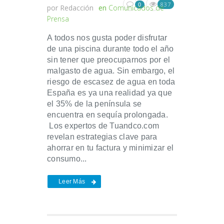
837
0
por
Redacción
en
Comunicados de
Prensa
A todos nos gusta poder disfrutar
de una piscina durante todo el año
sin tener que preocuparnos por el
malgasto de agua. Sin embargo, el
riesgo de escasez de agua en toda
España es ya una realidad ya que
el 35% de la península se
encuentra en sequía prolongada.
Los expertos de Tuandco.com
revelan estrategias clave para
ahorrar en tu factura y minimizar el
consumo...
Leer Más