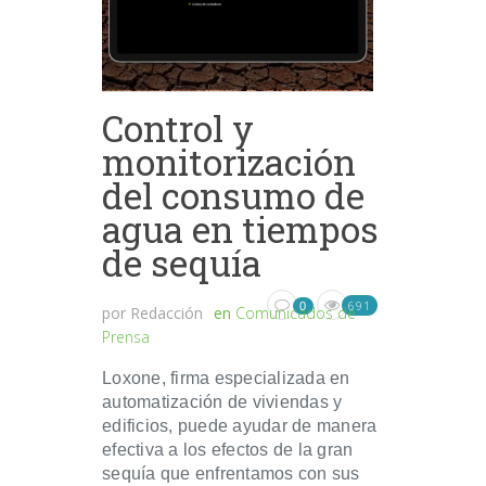
Control y
monitorización
del consumo de
agua en tiempos
de sequía
691
0
por
Redacción
en
Comunicados de
Prensa
Loxone, firma especializada en
automatización de viviendas y
edificios, puede ayudar de manera
efectiva a los efectos de la gran
sequía que enfrentamos con sus