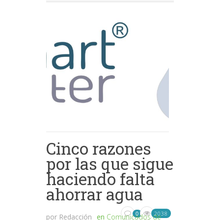
Cinco razones
por las que sigue
haciendo falta
ahorrar agua
2038
0
por
Redacción
en
Comunicados de