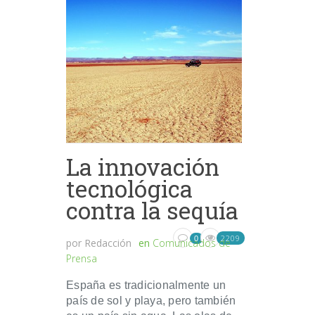
La innovación
tecnológica
contra la sequía
2209
0
por
Redacción
en
Comunicados de
Prensa
España es tradicionalmente un
país de sol y playa, pero también