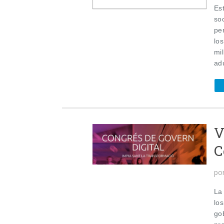
Es
so
pe
lo
mi
ad
V
C
po
La 
lo
gob