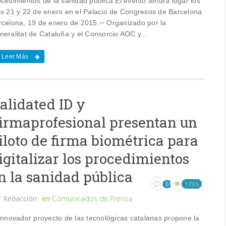
ocedimientos de la sanidad pública El evento tendrá lugar los
as 21 y 22 de enero en el Palacio de Congresos de Barcelona
rcelona, 19 de enero de 2015.─ Organizado por la
neralitat de Cataluña y el Consorcio AOC y...
Leer Más
alidated ID y
irmaprofesional presentan un
iloto de firma biométrica para
igitalizar los procedimientos
n la sanidad pública
1735
0
r
Redacción
en
Comunicados de Prensa
 innovador proyecto de las tecnológicas catalanas propone la