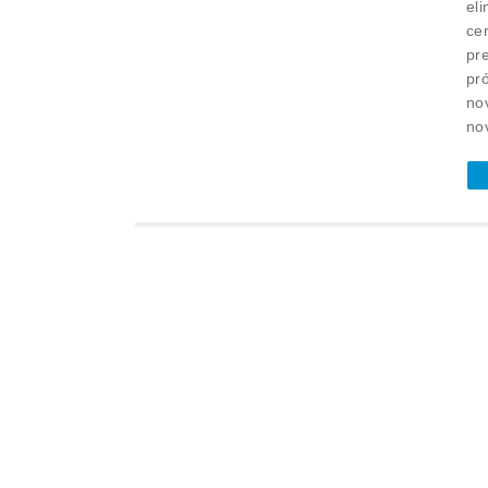
eli
cen
pr
pr
no
nov