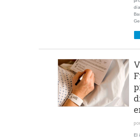
pr
dí
Ba
Ge
V
F
p
d
e
po
El