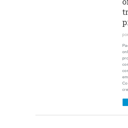
o
t
p
po
Pac
on
pr
co
co
em
Co
cr