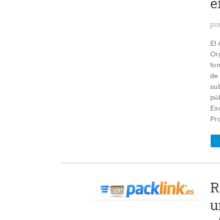
e
po
El
Org
fo
de
su
pú
Es
Pr
R
u