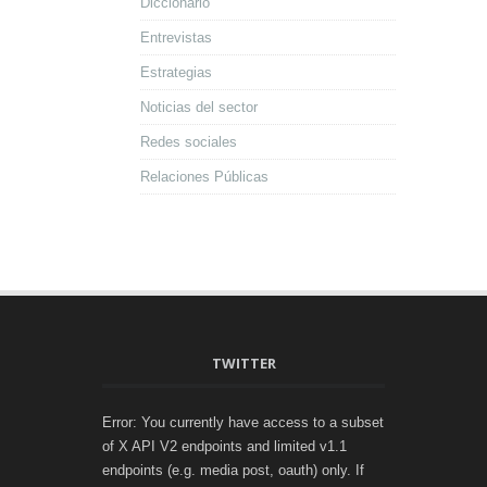
Diccionario
Entrevistas
Estrategias
Noticias del sector
Redes sociales
Relaciones Públicas
TWITTER
Error: You currently have access to a subset
of X API V2 endpoints and limited v1.1
endpoints (e.g. media post, oauth) only. If