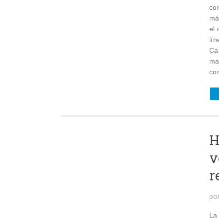
co
más
el
lí
Ca
mar
con
H
v
r
po
La 