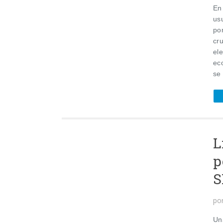
En
us
po
cru
ele
ec
se 
L
p
po
Un