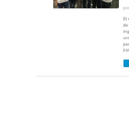
po
El
de
Ing
co
pa
FI