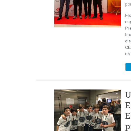
po
Fl
es
Pr
In
dis
CE
un
U
E
E
p