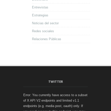
Entrevistas
Estrategias
Noticias del sector
Redes sociales
Relaciones Públicas
TWITTER
Error: You currently have access to a subset
of X API V2 endpoints and limited v1.1
endpoints (e.g. media post, oauth) only. If