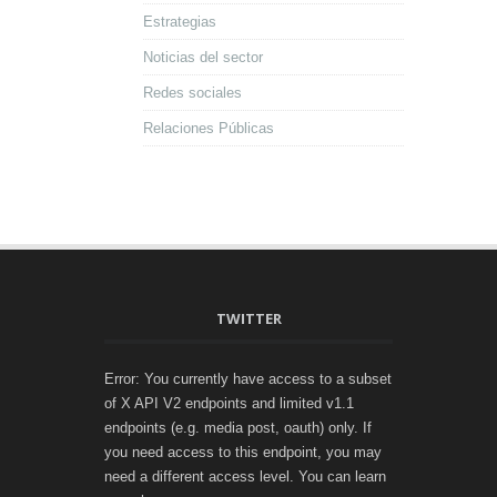
Estrategias
Noticias del sector
Redes sociales
Relaciones Públicas
TWITTER
Error: You currently have access to a subset
of X API V2 endpoints and limited v1.1
endpoints (e.g. media post, oauth) only. If
you need access to this endpoint, you may
need a different access level. You can learn