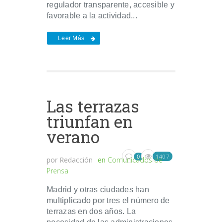
regulador transparente, accesible y
favorable a la actividad...
Leer Más
Las terrazas
triunfan en
verano
1407
0
por
Redacción
en
Comunicados de
Prensa
Madrid y otras ciudades han
multiplicado por tres el número de
terrazas en dos años. La