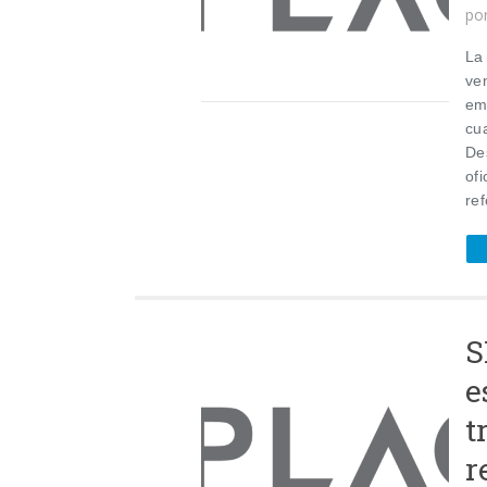
po
La
ven
em
cu
De
ofi
ref
S
e
t
r