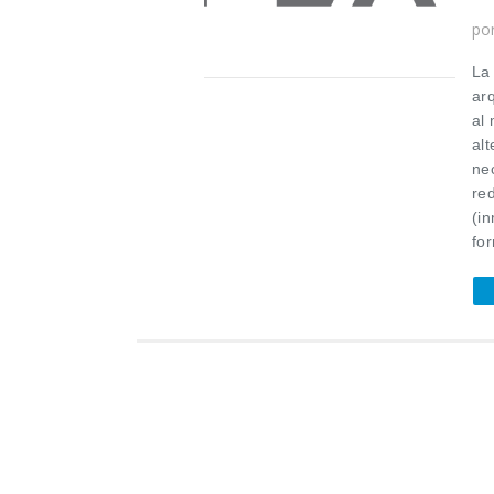
po
La
ar
al 
al
ne
re
(in
for