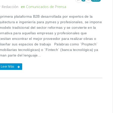
r
Redacción
en
Comunicados de Prensa
 primera plataforma B2B desarrollada por expertos de la
quitectura e ingeniería para pymes y profesionales, se impone
modelo tradicional del sector reformas y se convierte en la
ternativa para aquellas empresas y profesionales que
cesitan encontrar el mejor proveedor para realizar obras o
diseñar sus espacios de trabajo Palabras como ´Proptech´
mobiliarias tecnológicas) o ´Fintech´ (banca tecnológica) ya
man parte del lenguaje...
Leer Más